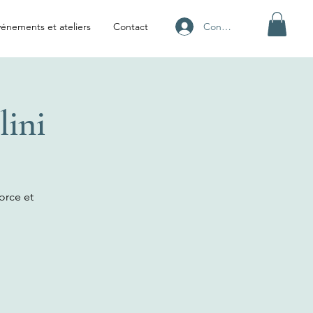
Connexion
énements et ateliers
Contact
lini
force et