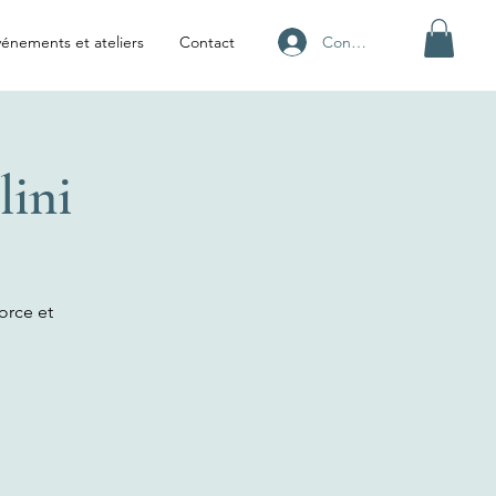
Connexion
énements et ateliers
Contact
lini
force et