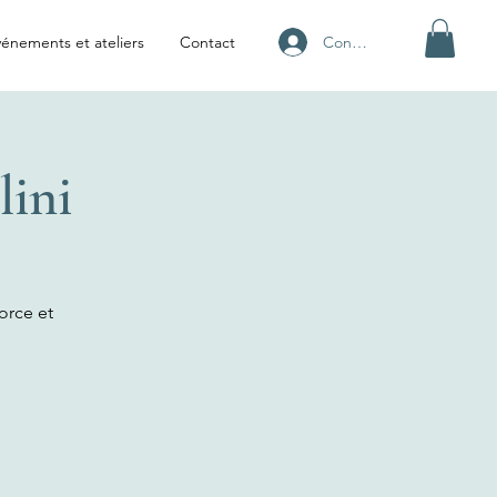
Connexion
énements et ateliers
Contact
lini
force et