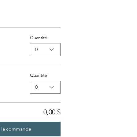
Quantité
0
Quantité
0
0,00 $
r la commande