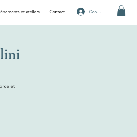
Connexion
énements et ateliers
Contact
lini
force et