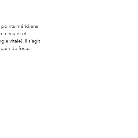
s points méridiens
e circuler et
e vitale). Il s’agit
egain de focus.