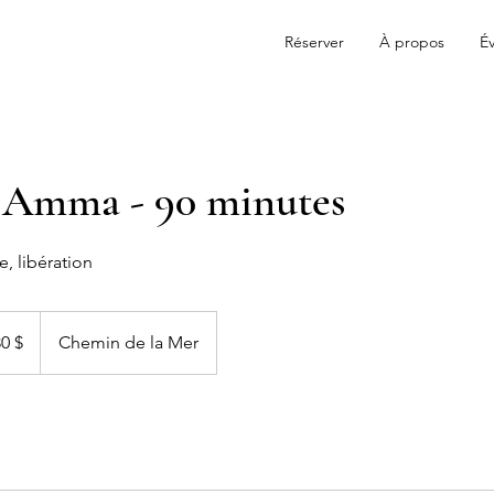
Réserver
À propos
Év
 Amma - 90 minutes
e, libération
llars
iens
0 $
Chemin de la Mer