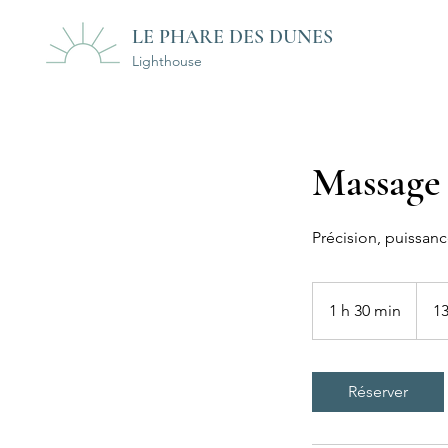
LE PHARE DES DUNES
Lighthouse
Massage
Précision, puissanc
130 do
canad
1 h 30 min
1
13
3
0
m
Réserver
i
n